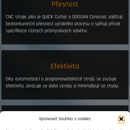
Přesnost
CNC stroje, jako je QUICK Cutter a DOOSAN Carousel, zajišťují
bezkonkurenční přesnost výrobního procesu a splňují přísné
specifikace různých průmyslových odvětví.
Efektivita
Díky automatizaci a programovatelnosti strojů se zvyšuje
efektivita, zkracuje se doba výroby a minimalizují se chyby.
Spravovat Souhlas s cookies
Všestrannost