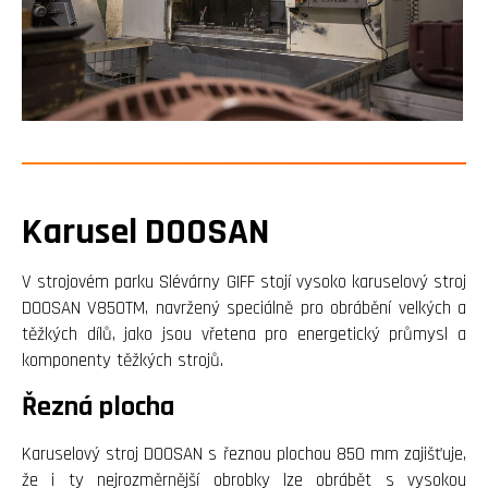
Karusel DOOSAN
V strojovém parku Slévárny GIFF stojí vysoko karuselový stroj
DOOSAN V850TM, navržený speciálně pro obrábění velkých a
těžkých dílů, jako jsou vřetena pro energetický průmysl a
komponenty těžkých strojů.
Řezná plocha
Karuselový stroj DOOSAN s řeznou plochou 850 mm zajišťuje,
že i ty nejrozměrnější obrobky lze obrábět s vysokou