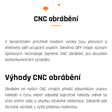
Facebook
CNC obrábění
page
opens
in
new
V dynamickém prostředí moderní výroby jsou přesnost a
window
efektivita pilíři určujícími úspěch. Slévárna GIFF chápe význam
špičkových technologií, zejména CNC obrábění, pro dosažení
bezkonkurenčních výsledků.
Výhody CNC obrábění
Obrábění na našich CNC strojích přináší zákazníkům úsporu
nákladů a času, neboť odpadají logistické náklady, odhalí se
včas vnitřní vady a ubydou následné reklamace. Zákazník pak
dostane výrobek s vyšší přidanou hodnotou.