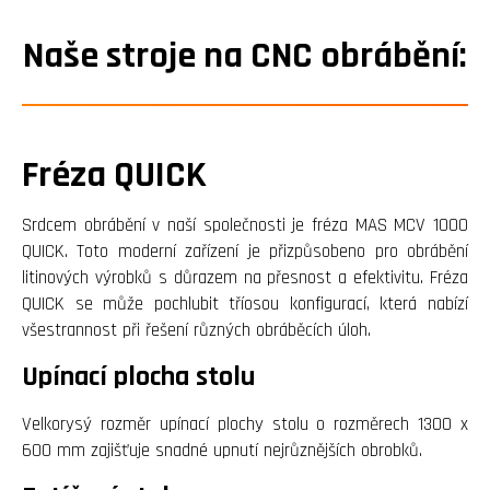
Naše stroje na CNC obrábění:
Fréza QUICK
Srdcem obrábění v naší společnosti je fréza MAS MCV 1000
QUICK. Toto moderní zařízení je přizpůsobeno pro obrábění
litinových výrobků s důrazem na přesnost a efektivitu. Fréza
QUICK se může pochlubit tříosou konfigurací, která nabízí
všestrannost při řešení různých obráběcích úloh.
Upínací plocha stolu
Velkorysý rozměr upínací plochy stolu o rozměrech 1300 x
600 mm zajišťuje snadné upnutí nejrůznějších obrobků.